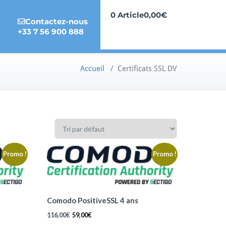
0 Article
0,00€
Contactez-nous
+33 7 56 900 888
Accueil
/ Certificats SSL DV
Promo !
Promo !
Comodo PositiveSSL 4 ans
116,00
€
59,00
€