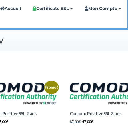
ting
Accueil
Certificats SSL
Mon Compte
DV
Promo !
PositiveSSL 2 ans
Comodo PositiveSSL 3 ans
5,00
€
87,00
€
47,00
€