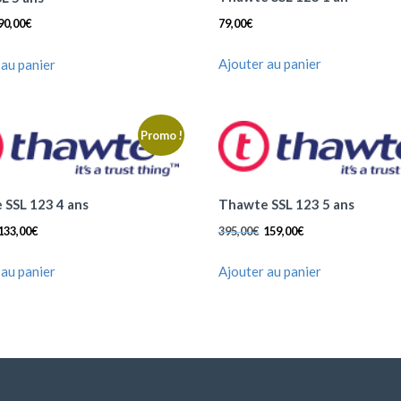
7,
€.
t
u
79,00
€
90,00
€
0
i
e
0
a
l
Ajouter au panier
 au panier
€.
l
e
é
s
t
t :
Promo !
a
3
i
9,
t :
0
SSL 123 4 ans
Thawte SSL 123 5 ans
7
0
133,00
€
395,00
€
159,00
€
8,
€.
L
L
0
 au panier
Ajouter au panier
e
e
0
p
p
€.
r
r
i
i
x
x
i
a