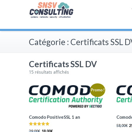
Skip
Systems |
SNSV Consul
to
Networks |
content
Security |
Virtualization
Catégorie :
Certificats SSL 
Certificats SSL DV
15 résultats affichés
Promo !
Comodo PositiveSSL 1 an
Comodo 
58,00
€
2
Note
29,00
€
18,00
€