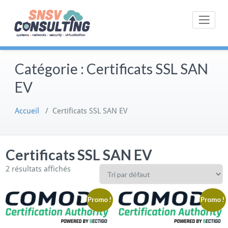
Skip
to
Systems | Networks | Security |
SNSV Consulting
content
Virtualization
Catégorie :
Certificats SSL SAN
EV
Accueil
/ Certificats SSL SAN EV
Certificats SSL SAN EV
2 résultats affichés
Promo !
Promo !